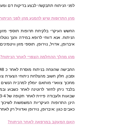
לפני הניתוח תתבקש/י לבצע בדיקות דם ומעל גיל 40 צילום חזה וא.ק.ג. במקרים ספציפים תתבקשנה בדיק
מהן התרופות שיש להמנע מהן לפני הניתוח
החשש העיקרי בלקיחת תרופות תוספי מזון ו
איברופן, אדויל, נוירופן. תוספי מזון וויטמי
מהו מהלך ההחלמה הצפויי לאחר הניתוח?
וסבון. חלק חשוב מהצלחת ניתוחי הצערת צו
הינן התרופות העיקריות המשמשות לשיכוך כ
כאבים כגון :איברופן, נוירופן ואדוויל רק לא
האם המעקב במרפאה לאחר הניתוח?