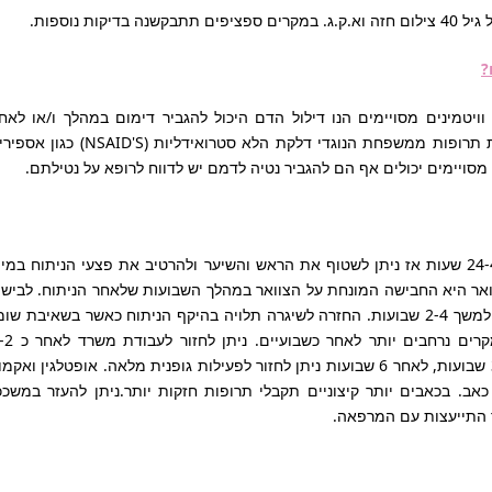
ות נוספות.
?
ויטמינים מסויימים הנו דילול הדם היכול להגביר דימום במהלך ו/או לאח
הניתוח. אנא דווחי לרופא במידה והנך נוטלת תרופות ממשפחת הנוגדי דלקת הלא סטרואידליות (NSAID'S) כג
נים מסויימים יכולים אף הם להגביר נטיה לדמם יש לדווח לרופא על נטילתם.
החבישה שהונחה בניתוח מוסרת לאחר כ 24-48 שעות אז ניתן לשטוף את הראש והשיער ולהרטיב את פצעי הניתוח במ
ואר היא החבישה המונחת על הצוואר במהלך השבועות שלאחר הניתוח. לביש
מחכוך צווארי מותאם יומלץ למרבית הנשים למשך 2-4 שבועות. החזרה לשיגרה תלויה בהיקף הניתוח כאשר בשאיבת שו
בלבד ניתן לחזור לרוטינה לאחר כשבוע ובמקרים נרחבים יותר לאחר
שבועות ולעבודה פיזית לאחר תקופה של 3-4 שבועות, לאחר 6 שבועות ניתן לחזור לפעילות גופנית מלאה. אופטלגין ואקמ
אב. בכאבים יותר קיצוניים תקבלי תרופות חזקות יותר.ניתן להעזר במשככ
חר התייעצות עם המרפאה.