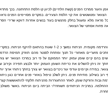
ן והעור ממרכז הפנים (קשת הלחיים) לכיוון קו הלסת התחתונה. בכך מתרוק
ון הצוואר ומטשטשים את קוי הלסת הצעירים. במקרים מסויימים הפנים נראו
בל מראה מלא ומעגול בחלק מהנשים בעוד בנשים אחרות דווקא שרירי הסר
אה פחות אסתטי של הצוואר.
ניתוח הצערת הצוואר מתבצע תחת טשטוש והרדמה מקומית. הניתוח נמשך כ 1-2 שעות בהתאם להיקף הניתוח. במק
חתכים מזעריים מאחורי כל תנוך ומתחת לסנטר מהם תוזרק תמיסת הרדמ
ים בהם קיים שומן עמוק יותר הממוקם על פי רוב במרכז הצוואר יש צור
תך זה ניתן להשלים את כריתת השומן העמוק יותר ולבצע תפירה וקירוב ש
ואר. במידה וקיימים עודפי עור ניכרים בצוואר יש צורך בחתך ניתוחי ארוך יות
רוב בשילוב מתיחת פנים. ניתן לשלב טיפול באזורי פנים אחרים כגון ניתוח
רמת גבות והזרקת שומן. לאחר ההתעוררות מהניתוח תלקחי להתאוששות קצר
החלמה. במרבית הניתוחים תשוחרר/י הביתה ביום הניתוח .כאשר משולב
מחרת.