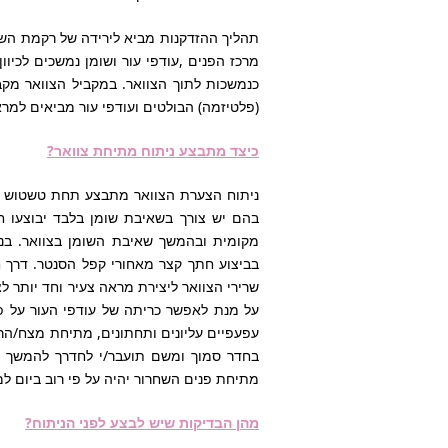
תהליך ההזדקנות מביא לירידה של רקמת השומ
מרכז הפנים ,עודפי עור ושומן נמשכים לכיו
כנמשכות לתוך הצוואר. במקביל הצוואר מק
(פלטיזמה) הבולטים ועודפי עור מביאים למר
כיצד מתבצע ניתוח מתיחת צוואר?
בהם יש צורך בשאיבת שומן בלבד יבוצעו 
מקומית ובהמשך שאיבת השומן בצוואר. בנש
בביצוע חתך קצר מאחורי קפל הסנטר. דרך ח
שרירי הצוואר ליצירת מראה צעיר וחד יותר לצו
על מנת לאפשר כריתה של עודפי העור על פי 
עפעפיים עליונים ותחתונים, מתיחת מצח/ה
בחדר סמוך ומשם תועבר/י לחדרך להמשך ה
מתיחת פנים השחרור יהיה על פי רוב ביום ל
מהן הבדיקות שיש לבצע לפני הניתוח?