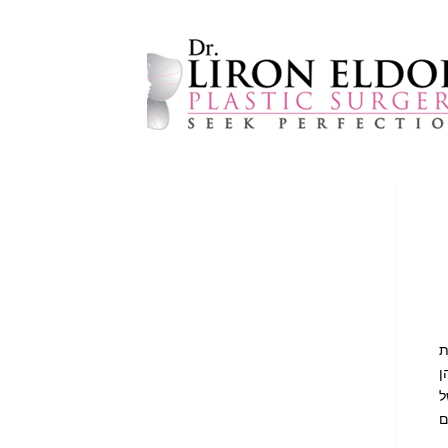
ת
ן
ל
ם