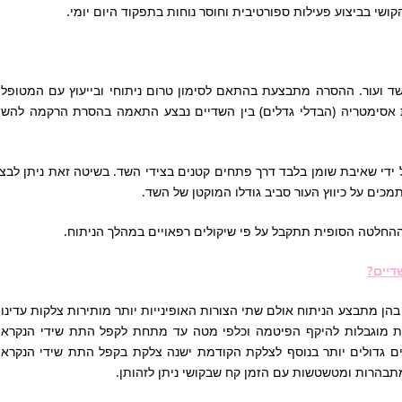
ושי בביצוע פעילות ספורטיבית וחוסר נוחות בתפקוד היום יומי.
שד ועור. ההסרה מתבצעת בהתאם לסימון טרום ניתוחי ובייעוץ עם המטופל
מת אסימטריה (הבדלי גדלים) בין השדיים נבצע התאמה בהסרת הרקמה להשי
 ידי שאיבת שומן בלבד דרך פתחים קטנים בצידי השד. בשיטה זאת ניתן לבצ
כים על כיווץ העור סביב גודלו המוקטן של השד.
 ההחלטה הסופית תתקבל על פי שיקולים רפאויים במהלך הניתוח.
דיים?
הן מתבצע הניתוח אולם שתי הצורות האופינייות יותר מותירות צלקות עדינו
קות מוגבלות להיקף הפיטמה וכלפי מטה עד מתחת לקפל התת שידי הנקרא
ם גדולים יותר בנוסף לצלקת הקודמת ישנה צלקת בקפל התת שידי הנקרא
מתבהרות ומטשטשות עם הזמן קח שבקושי ניתן לזהותן.