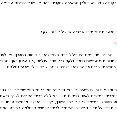
קות על פני השד ולכן מתאימה למקרים בהם אין צורך בכריתת עודפי עו
מבוגרות יותר יתבקשו לבצע גם צילום חזה וא.ק.ג.
?
ויטמינים מסויימים הנו דילול הדם היכול להגביר דימום במהלך ו/או לאח
הניתוח. אנא דווחי לרופא במידה והנך נוטלת תרופות ממשפחת הנוגדי דלקת הלא סטרואידליות (NSAID'S) כג
נים מסויימים יכולים אף הם להגביר נטיה לדמם יש לדווח לרופא על נטילתם.
 ומקומית ומשכו כשעתיים וחצי. סיום הניתוח ולאחר התאוששות קצרה בחד
מרבית המקרים לאחר הניתוח תאושפזי לילה בבית החולים לצורך השגח
 תטופלי במשככי כאבים לפי הצורך, אך אין הגבלה מבחינת ההתניידו
 תבדקי על ידי ד"ר אלדור ותשוחררי לביתך להמשך ההחלמה. במידה והוכנס