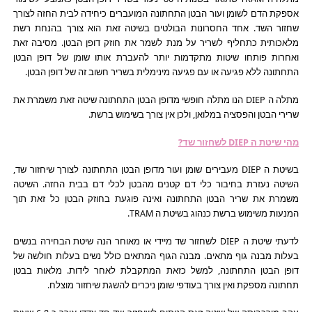
אספקת הדם לשומן ועור הבטן התחתונה המועברים כיחידה לבית החזה לצורך
שחזור השד. אחד החסרונות הבולטים בשיטה זאת הוא צורך בהנחת רשת
מלאכותית כתחליף לשריר על מנת לשמר את חוזק דופן הבטן. מסיבה זאת
ואחרות פותחו שיטות מתקדמות יותר להעברת אותו שומן של דופן הבטן
התחתונה ללא פגיעה או עם פגיעה מינימלית בשריר חשוב זה של דופן הבטן.
מתלה ה DIEP הנו מתלה חופשי מדופן הבטן התחתונה שיטה זאת משמרת את
שרירי הבטן והפסציה במלואן, ולכן אין צורך בשימוש ברשת.
מהי שיטת ה DIEP לשחזור שד?
בשיטת ה DIEP מעבירים שומן ועור מדופן הבטן התחתונה לצורך שיחזור שד,
השיטה נעזרת בחיבור כלי דם קטנים מהבטן לכלי דם בבית החזה. השיטה
משמרת את שריר הבטן התחתונה ואינה פוגעת בחוזק הבטן כל זאת תוך
המנעות משימוש ברשת כנהוג בשיטת ה TRAM.
לדעתי שיטת ה DIEP לשחזור שד מיידי או מאוחר הנה שיטת הבחירה בנשים
בעלות מבנה גוף מתאים. מבנה הגוף המתאים כולל נשים בעלות חולשה של
דופן הבטן התחתונה, למשל כזאת המתקבלת לאחר לידות. מלאות בבטן
תחתונה מספקת ואין צורך בעודפי שומן ניכרים להשגת שיחזור מוצלח.