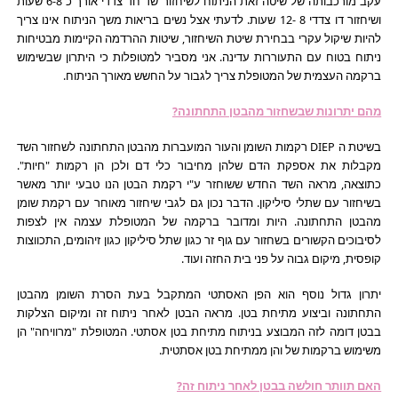
עקב מורכבותה של שיטה זאת הניתוח לשיחזור שד חד צדדי אורך כ 6-8 שעות
ושיחזור דו צדדי 8 -12 שעות. לדעתי אצל נשים בריאות משך הניתוח אינו צריך
להיות שיקול עקרי בבחירת שיטת השיחזור, שיטות ההרדמה הקיימות מבטיחות
ניתוח בטוח עם התעוררות עדינה. אני מסביר למטופלות כי היתרון שבשימוש
ברקמה העצמית של המטופלת צריך לגבור על החשש מאורך הניתוח.
מהם יתרונות שבשחזור מהבטן התחתונה?
בשיטת ה DIEP רקמות השומן והעור המועברות מהבטן התחתונה לשחזור השד
מקבלות את אספקת הדם שלהן מחיבור כלי דם ולכן הן רקמות "חיות".
כתוצאה, מראה השד החדש ששוחזר ע"י רקמת הבטן הנו טבעי יותר מאשר
בשיחזור עם שתלי סיליקון. הדבר נכון גם לגבי שיחזור מאוחר עם רקמת שומן
מהבטן התחתונה. היות ומדובר ברקמה של המטופלת עצמה אין לצפות
לסיבוכים הקשורים בשחזור עם גוף זר כגון שתל סיליקון כגון זיהומים, התכווצות
קופסית, מיקום גבוה על פני בית החזה ועוד.
יתרון גדול נוסף הוא הפן האסתטי המתקבל בעת הסרת השומן מהבטן
התחתונה וביצוע מתיחת בטן. מראה הבטן לאחר ניתוח זה ומיקום הצלקות
בבטן דומה לזה המבוצע בניתוח מתיחת בטן אסתטי. המטופלת "מרוויחה" הן
משימוש ברקמות של והן ממתיחת בטן אסתטית.
האם תוותר חולשה בבטן לאחר ניתוח זה?