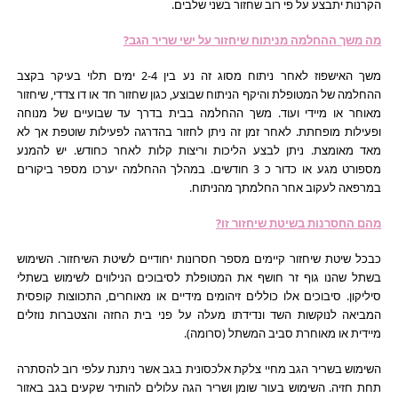
הקרנות יתבצע על פי רוב שחזור בשני שלבים.
מה משך ההחלמה מניתוח שיחזור על ישי שריר הגב?
משך האישפוז לאחר ניתוח מסוג זה נע בין 2-4 ימים תלוי בעיקר בקצב
ההחלמה של המטופלת והיקף הניתוח שבוצע, כגון שחזור חד או דו צדדי, שיחזור
מאוחר או מיידי ועוד. משך ההחלמה בבית בדרך עד שבועיים של מנוחה
ופעילות מופחתת. לאחר זמן זה ניתן לחזור בהדרגה לפעילות שוטפת אך לא
מאד מאומצת. ניתן לבצע הליכות וריצות קלות לאחר כחודש. יש להמנע
מספורט מגע או כדור כ 3 חודשים. במהלך ההחלמה יערכו מספר ביקורים
במרפאה לעקוב אחר החלמתך מהניתוח.
מהם החסרנות בשיטת שיחזור זו?
כבכל שיטת שיחזור קיימים מספר חסרונות יחודיים לשיטת השיחזור. השימוש
בשתל שהנו גוף זר חושף את המטופלת לסיבוכים הנילווים לשימוש בשתלי
סיליקון. סיבוכים אלו כוללים זיהומים מידיים או מאוחרים, התכווצות קופסית
המביאה לנוקשות השד ונדידתו מעלה על פני בית החזה והצטברות נוזלים
מיידית או מאוחרת סביב המשתל (סרומה).
השימוש בשריר הגב מחיי צלקת אלכסונית בגב אשר ניתנת עלפי רוב להסתרה
תחת חזיה. השימוש בעור שומן ושריר הגה עלולים להותיר שקעים בגב באזור