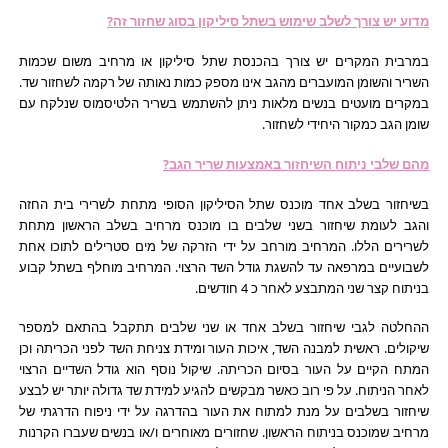
מדוע יש צורך לשלב שימוש בשתל סיליקון בסוג שחזור זה?
במרבית המקרים יש צורך בהכנסת שתל סיליקון או מרחיב משום שכמות
השריר והשומן המועברים מהגב אינו מספק כמות נאותה של רקמה לשחזור שד.
במקרים מועטים בנשים מלאות ניתן להשתמש בשריר הלטיסמוס שנלקח עם
שומן הגב כמקור היחידי לשחזור.
מהם שלבי ניתוח השיחזור באמצעות שריר הגב?
בשיחזור בשלב אחד מוכנס שתל הסיליקון הסופי מתחת לשרירי בית החזה
והגב לעומת שיחזור בשני שלבים בו מוכנס מרחיב בשלב הראשון מתחת
לשרירים הללו. המרחיב מורחב על ידי הזרקה של מים סטרילים לתוכו אחת
לשבועיים במרפאה עד להשגת גודל השד הרצוי. המרחיב מוחלף בשתל קבוע
בניתוח קצר שני המתבצע לאחר כ 4 חודשים.
ההחלטה לגבי שיחזור בשלב אחד או שני שלבים תתקבל בהתאם למספר
שיקולים. ראשית למבנה השד, איכות העור ומידת צניחת השד לפני הכריתה וכן
המתח הקיים על העור בסיום הכריתה. שיקול נוסף הוא גודל השדיים הרצוי
לאחר הניתוח. על פי רוב כאשר מבקשים להגיע למידת שד גדולה יותר יש לבצע
שיחזור בשלבים על מנת למתוח את העור בהדרגה על ידי ניפוח הדרגתי של
מרחיב שמוכנס בניתוח הראשון. שחזורים מאוחרים ו/או בנשים שעברו הקרנות